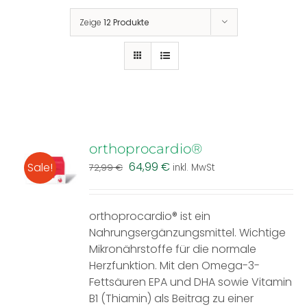
Zeige
12 Produkte
orthoprocardio®
Ursprünglicher
Aktueller
64,99
€
Sale!
72,99
€
inkl. MwSt
Preis
Preis
war:
ist:
72,99 €
64,99 €.
orthoprocardio® ist ein
Nahrungsergänzungsmittel. Wichtige
Mikronährstoffe für die normale
Herzfunktion. Mit den Omega-3-
Fettsäuren EPA und DHA sowie Vitamin
B1 (Thiamin) als Beitrag zu einer