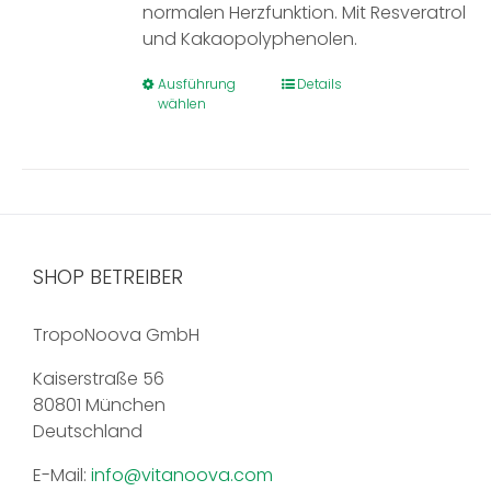
normalen Herzfunktion. Mit Resveratrol
und Kakaopolyphenolen.
Dieses
Ausführung
Details
wählen
Produkt
weist
mehrere
Varianten
auf.
Die
Optionen
SHOP BETREIBER
können
auf
TropoNoova GmbH
der
Produktseite
Kaiserstraße 56
gewählt
80801 München
werden
Deutschland
E-Mail:
info@vitanoova.com