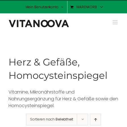
Zum
Mein Benutzerkonto
WARENKORB
Inhalt
springen
Herz & Gefäße,
Homocysteinspiegel
Vitamine, Mikronährstoffe und
Nahrungsergänzung für Herz & Gefäße sowie den
Homocysteinspiegel.
Sortieren nach
Beliebtheit