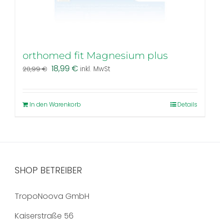
orthomed fit Magnesium plus
Ursprünglicher
Aktueller
18,99
€
20,99
€
inkl. MwSt
Preis
Preis
war:
ist:
20,99 €
18,99 €.
In den Warenkorb
Details
SHOP BETREIBER
TropoNoova GmbH
Kaiserstraße 56