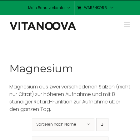
Zum
Mein Benutzerkonto
WARENKORB
Inhalt
springen
Magnesium
Magnesium aus zwei verschiedenen Salzen (nicht
nur Citrat) zur höheren Aufnahme und mit 8-
stündiger Retard-Funktion zur Aufnahme über
den ganzen Tag.
Sortieren nach
Name