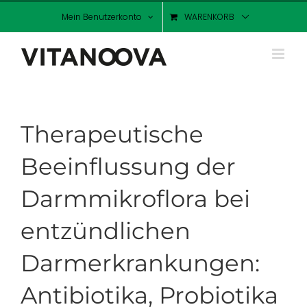
Zum
Mein Benutzerkonto
WARENKORB
Inhalt
springen
Therapeutische
Beeinflussung der
Darmmikroflora bei
entzündlichen
Darmerkrankungen:
Antibiotika, Probiotika