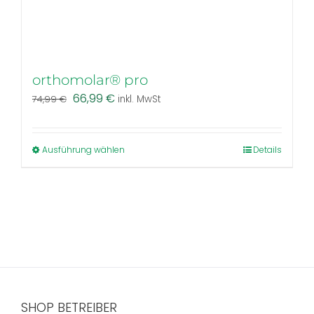
orthomolar® pro
Ursprünglicher
Aktueller
66,99
€
74,99
€
inkl. MwSt
Preis
Preis
war:
ist:
74,99 €
66,99 €.
Dieses
Ausführung wählen
Details
Produkt
weist
mehrere
Varianten
auf.
Die
Optionen
können
auf
SHOP BETREIBER