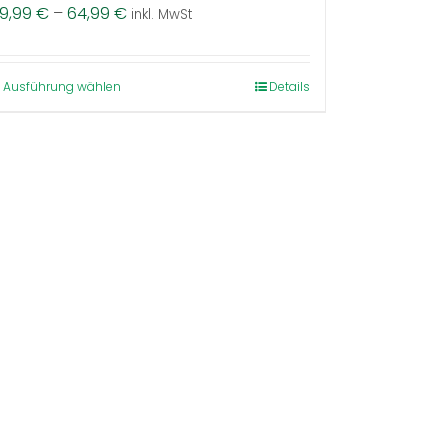
9,99
€
–
64,99
€
inkl. MwSt
Dieses
Ausführung wählen
Details
Produkt
weist
mehrere
Varianten
auf.
Die
Optionen
können
auf
der
Produktseite
gewählt
werden