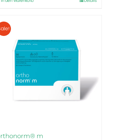
In den Warenkorb
Details
Sale!
orthonorm® m