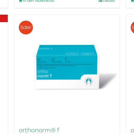
In den Warenkorb
Details
Sale!
orthonorm® f