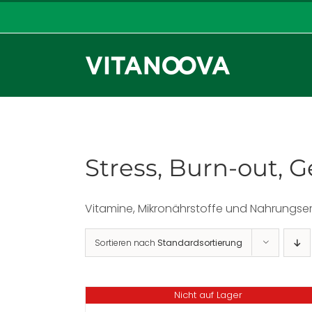
Zum
Inhalt
springen
Stress, Burn-out, 
Vitamine, Mikronährstoffe und Nahrungser
Sortieren nach
Standardsortierung
Nicht auf Lager