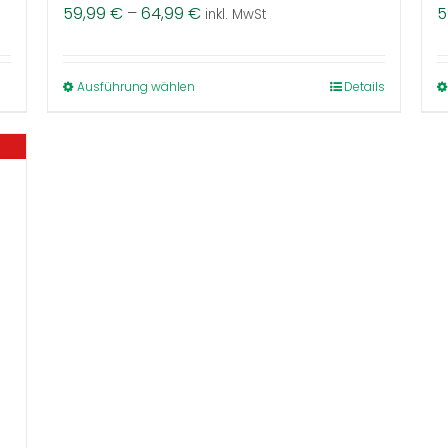
59,99
€
–
64,99
€
5
inkl. MwSt
Dieses
Ausführung wählen
Details
Produkt
weist
mehrere
Varianten
auf.
Die
Optionen
können
auf
der
Produktseite
gewählt
werden