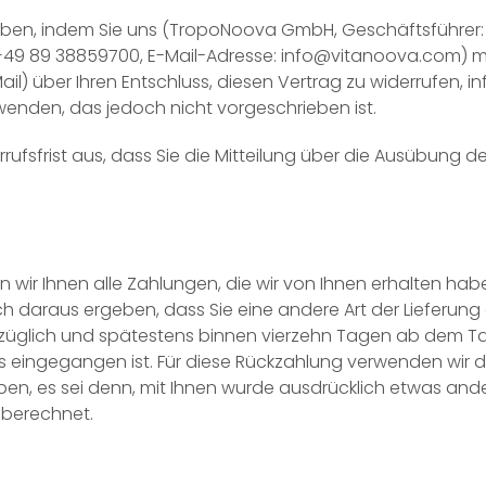
ben, indem Sie uns (TropoNoova GmbH, Geschäftsführer: M
 89 38859700, E-Mail-Adresse: info@vitanoova.com) mittel
Mail) über Ihren Entschluss, diesen Vertrag zu widerrufen, 
enden, das jedoch nicht vorgeschrieben ist.
rrufsfrist aus, dass Sie die Mitteilung über die Ausübung d
wir Ihnen alle Zahlungen, die wir von Ihnen erhalten haben
ch daraus ergeben, dass Sie eine andere Art der Lieferung
züglich und spätestens binnen vierzehn Tagen ab dem Ta
ns eingegangen ist. Für diese Rückzahlung verwenden wir d
en, es sei denn, mit Ihnen wurde ausdrücklich etwas ander
 berechnet.