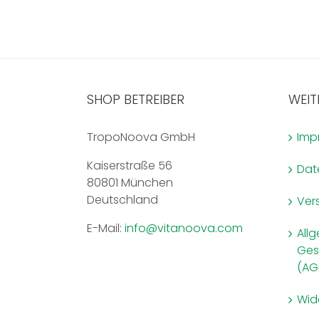
Varianten
auf.
Die
Optionen
können
SHOP BETREIBER
WEIT
auf
der
Produktseite
TropoNoova GmbH
Imp
gewählt
Kaiserstraße 56
werden
Dat
80801 München
Deutschland
Ver
E-Mail:
info@vitanoova.com
All
Ges
(AG
Wid