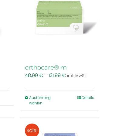
orthocare® m
48,99
€
–
131,99
€
inkl. MwSt
Dieses
Ausführung
Details
wählen
Produkt
weist
mehrere
Varianten
Sale!
auf.