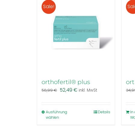
Sale!
Sal
orthofertil® plus
ort
Ursprünglicher
Aktueller
52,49
€
58,99
€
inkl. MwSt
34,
Preis
Preis
war:
ist:
58,99 €
52,49 €.
Dieses
Ausführung
Details
In
wählen
Wa
Produkt
weist
mehrere