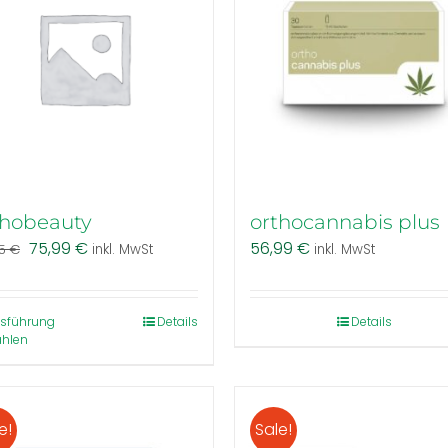
thobeauty
orthocannabis plus
Ursprünglicher
Aktueller
75,99
€
56,99
€
95
€
inkl. MwSt
inkl. MwSt
Preis
Preis
war:
ist:
84,95 €
75,99 €.
Dieses
sführung
Details
Details
hlen
Produkt
weist
mehrere
Varianten
e!
Sale!
auf.