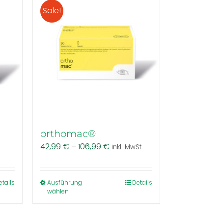
auf.
Sale!
Die
Optionen
können
auf
der
Produktseite
gewählt
werden
orthomac®
42,99
€
–
106,99
€
inkl. MwSt
Dieses
etails
Ausführung
Details
wählen
Produkt
weist
mehrere