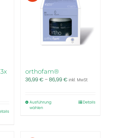
Die
Optionen
können
auf
der
Produktseite
gewählt
werden
3x
orthofam®
36,99
€
–
86,99
€
inkl. MwSt
Dieses
Ausführung
Details
wählen
Produkt
etails
weist
mehrere
Varianten