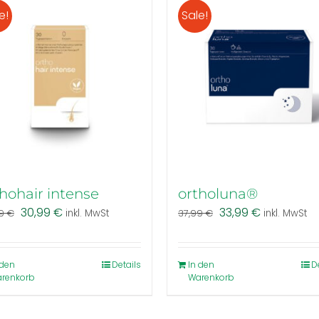
e!
Sale!
hohair intense
ortholuna®
Ursprünglicher
Aktueller
Ursprünglicher
Aktueller
30,99
€
33,99
€
99
€
inkl. MwSt
37,99
€
inkl. MwSt
Preis
Preis
Preis
Preis
war:
ist:
war:
ist:
34,99 €
30,99 €.
37,99 €
33,99 €.
 den
Details
In den
D
renkorb
Warenkorb