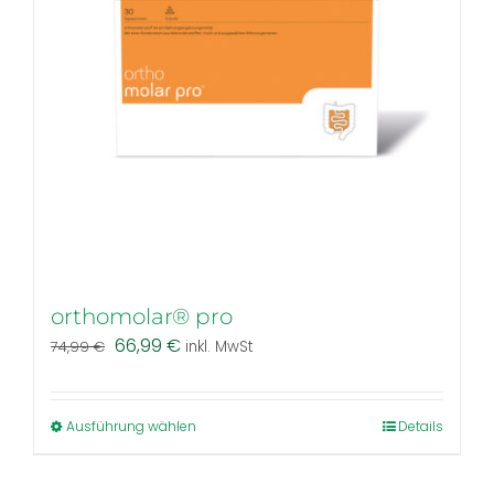
orthomolar® pro
Ursprünglicher
Aktueller
66,99
€
74,99
€
inkl. MwSt
Preis
Preis
war:
ist:
74,99 €
66,99 €.
Dieses
Ausführung wählen
Details
Produkt
weist