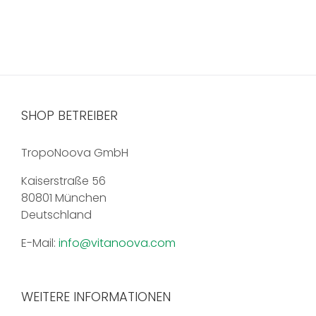
mehrere
Varianten
auf.
Die
Optionen
können
auf
SHOP BETREIBER
der
Produktseite
TropoNoova GmbH
gewählt
werden
Kaiserstraße 56
80801 München
Deutschland
E-Mail:
info@vitanoova.com
WEITERE INFORMATIONEN