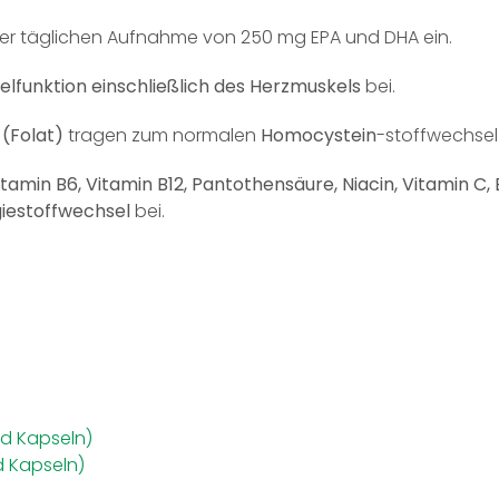
 einer täglichen Aufnahme von 250 mg EPA und DHA ein.
lfunktion einschließlich des Herzmuskels
bei.
 (Folat)
tragen zum normalen
Homocystein
-stoffwechsel 
Vitamin B6, Vitamin B12, Pantothensäure, Niacin, Vitamin C,
iestoffwechsel
bei.
nd Kapseln)
d Kapseln)