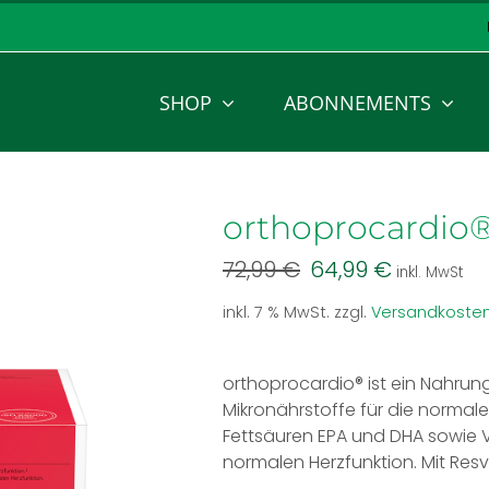
SHOP
ABONNEMENTS
orthoprocardio
Ursprünglicher
Aktueller
72,99
€
64,99
€
inkl. MwSt
Preis
Preis
inkl. 7 % MwSt.
zzgl.
Versandkoste
war:
ist:
72,99 €
64,99 €.
orthoprocardio® ist ein Nahrun
Mikronährstoffe für die normal
Fettsäuren EPA und DHA sowie Vi
normalen Herzfunktion. Mit Res