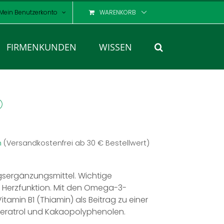
Mein Benutzerkonto
WARENKORB
FIRMENKUNDEN
WISSEN
®
n
(Versandkostenfrei ab 30 € Bestellwert)
gsergänzungsmittel. Wichtige
e Herzfunktion. Mit den Omega-3-
tamin B1 (Thiamin) als Beitrag zu einer
veratrol und Kakaopolyphenolen.