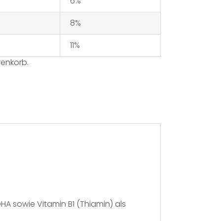
6%
8%
11%
renkorb.
A sowie Vitamin B1 (Thiamin) als