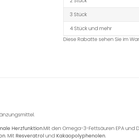
2 Stück
3 Stück
4 Stück und mehr
Diese Rabatte sehen Sie im Wa
änzungsmittel.
ale Herzfunktion
.Mit den Omega-3-Fettsäuren EPA und DH
ion
. Mit
Resveratrol
und
Kakaopolyphenolen
.