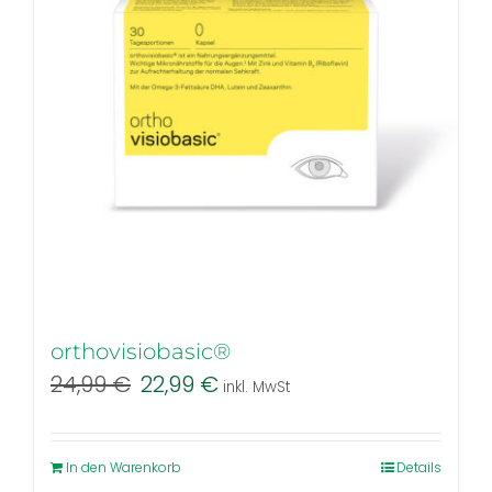
orthovisiobasic®
Ursprünglicher
Aktueller
24,99
€
22,99
€
inkl. MwSt
Preis
Preis
war:
ist:
24,99 €
22,99 €.
In den Warenkorb
Details