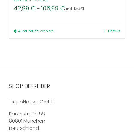
42,99
€
106,99
€
–
inkl. MwSt
Dieses
Ausführung wählen
Details
Produkt
weist
mehrere
Varianten
auf.
Die
Optionen
SHOP BETREIBER
können
auf
TropoNoova GmbH
der
Produktseite
Kaiserstraße 56
gewählt
80801 München
werden
Deutschland