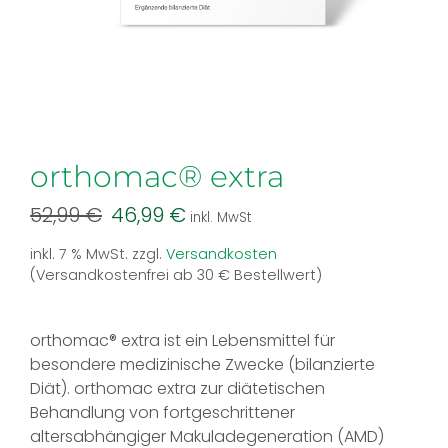
orthomac® extra
Ursprünglicher
Aktueller
52,99
€
46,99
€
inkl. MwSt
Preis
Preis
inkl. 7 % MwSt.
zzgl.
Versandkosten
war:
ist:
(Versandkostenfrei ab 30 € Bestellwert)
52,99 €
46,99 €.
orthomac® extra ist ein Lebensmittel für
besondere medizinische Zwecke (bilanzierte
Diät). orthomac extra zur diätetischen
Behandlung von fortgeschrittener
altersabhängiger Makuladegeneration (AMD)