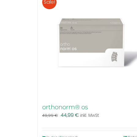
Sale!
orthonorm® os
Ursprünglicher
Aktueller
44,99
€
49,99
€
inkl. MwSt
Preis
Preis
war:
ist:
49,99 €
44,99 €.