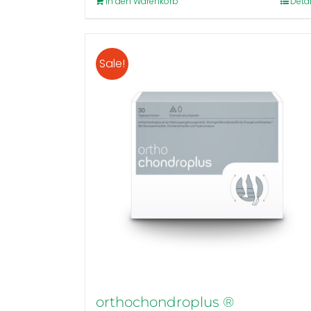
In den Warenkorb
Detai
Sale!
orthochondroplus ®