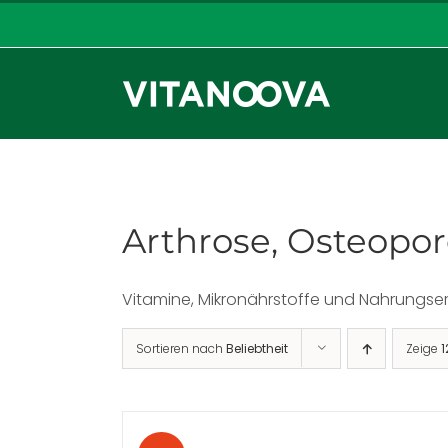
Zum
Inhalt
springen
Arthrose, Osteopo
Vitamine, Mikronährstoffe und Nahrungs
Sortieren nach
Beliebtheit
Zeige
1