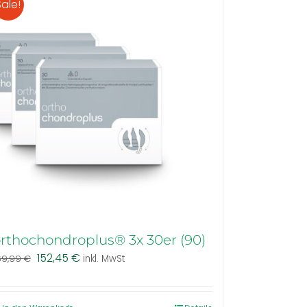
Sale!
rthochondroplus® 3x 30er (90)
Ursprünglicher
Aktueller
152,45
€
69,99
€
inkl. MwSt
Preis
Preis
war:
ist:
169,99 €
152,45 €.