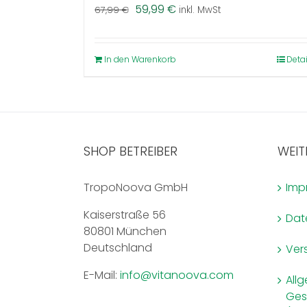
Ursprünglicher
Aktueller
59,99
€
67,99
€
inkl. MwSt
Preis
Preis
war:
ist:
67,99 €
59,99 €.
In den Warenkorb
Detai
SHOP BETREIBER
WEIT
TropoNoova GmbH
Imp
Kaiserstraße 56
Dat
80801 München
Deutschland
Ver
E-Mail:
info@vitanoova.com
All
Ges