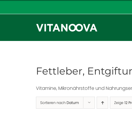
Zum
Inhalt
springen
Fettleber, Entgift
Vitamine, Mikronährstoffe und Nahrungser
Sortieren nach
Datum
Zeige
12 P