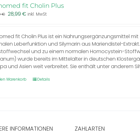
homed fit Cholin Plus
Ursprünglicher
Aktueller
28,99
€
9
€
inkl. MwSt
Preis
Preis
war:
ist:
32,99 €
28,99 €.
omed fit Cholin Plus ist ein Nahrungsergänzungsmittel mit C
alen Leberfunktion und Silymarin aus Mariendistel-Extrakt
stoffwechsel und zu einem normalen Homocystein-Stoffwec
anum) wurde bereits im Mittelalter in deutschen Klostergä
pa und Asien weit verbreitet. Sie enthält unter anderem Si
 den Warenkorb
Details
ERE INFORMATIONEN
ZAHLARTEN