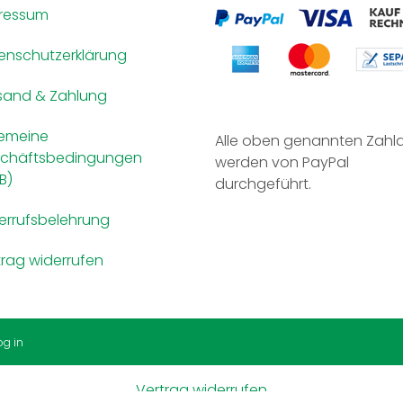
ressum
enschutzerklärung
sand & Zahlung
gemeine
Alle oben genannten Zahl
chäftsbedingungen
werden von PayPal
B)
durchgeführt.
errufsbelehrung
trag widerrufen
og in
Vertrag widerrufen