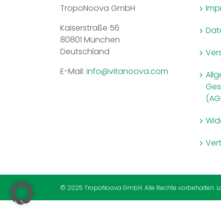
TropoNoova GmbH
Imp
Kaiserstraße 56
Dat
80801 München
Deutschland
Ver
E-Mail:
info@vitanoova.com
All
Ges
(AG
Wid
Ver
© 2025 TropoNoova GmbH. Alle Rechte vorbehalten.
L