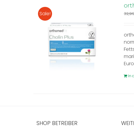
ort
Sale!
32,9
orth
norm
Fett
mari
Euro
In
SHOP BETREIBER
WEIT