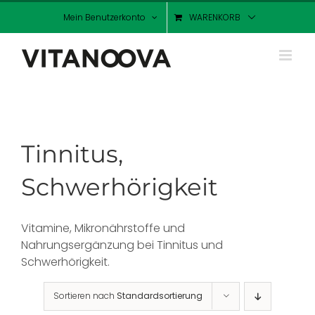
Zum
Mein Benutzerkonto
WARENKORB
Inhalt
springen
Tinnitus,
Schwerhörigkeit
Vitamine, Mikronährstoffe und
Nahrungsergänzung bei Tinnitus und
Schwerhörigkeit.
Sortieren nach
Standardsortierung