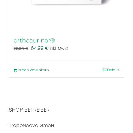
orthoaurinor®
Ursprünglicher
Aktueller
64,99
€
72,99
€
inkl. MwSt
Preis
Preis
war:
ist:
72,99 €
64,99 €.
In den Warenkorb
Details
SHOP BETREIBER
TropoNoova GmbH